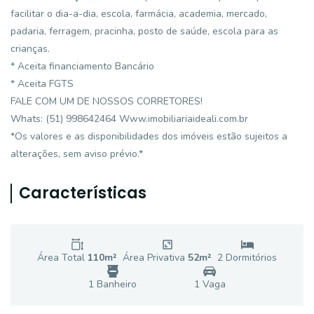
facilitar o dia-a-dia, escola, farmácia, academia, mercado,
padaria, ferragem, pracinha, posto de saúde, escola para as
crianças.
* Aceita financiamento Bancário
* Aceita FGTS
FALE COM UM DE NOSSOS CORRETORES!
Whats: (51) 998642464 Www.imobiliariaideali.com.br
*Os valores e as disponibilidades dos imóveis estão sujeitos a
alterações, sem aviso prévio.*
Características
Área Total
110
m²
Área Privativa
52
m²
2
Dormitório
s
1
Banheiro
1
Vaga