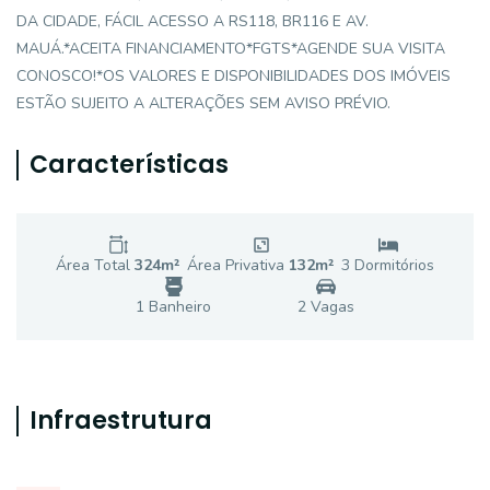
DA CIDADE, FÁCIL ACESSO A RS118, BR116 E AV.
MAUÁ.*ACEITA FINANCIAMENTO*FGTS*AGENDE SUA VISITA
CONOSCO!*OS VALORES E DISPONIBILIDADES DOS IMÓVEIS
ESTÃO SUJEITO A ALTERAÇÕES SEM AVISO PRÉVIO.
Características
Área Total
324
m²
Área Privativa
132
m²
3
Dormitório
s
1
Banheiro
2
Vaga
s
Infraestrutura