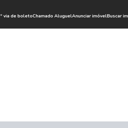
º via de boleto
Chamado Aluguel
Anunciar imóvel
Buscar i