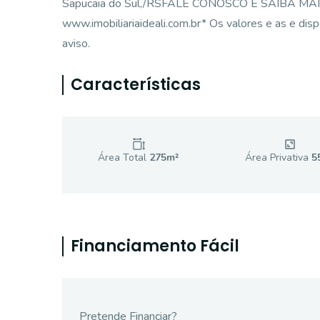
Sapucaia do Sul,/RSFALE CONOSCO E SAIBA MAIS
www.imobiliariaideali.com.br* Os valores e as e dis
aviso.
Características
Área Total
275
m²
Área Privativa
5
Financiamento Fácil
Pretende Financiar?