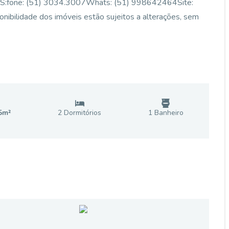
:fone: (51) 3034.3007Whats: (51) 998642464Site:
ponibilidade dos imóveis estão sujeitos a alterações, sem
5
m²
2
Dormitório
s
1
Banheiro