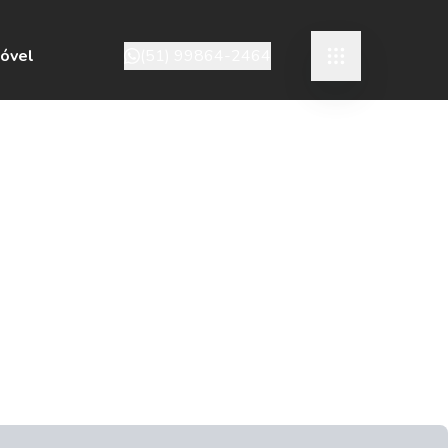
móvel
(51) 99864-2464