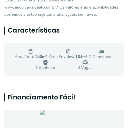
3034.3007Whats: (51) 998642464Site:
www.imobiliariaideali.com.br.* Os valores e as disponibilidades
dos imóveis estão sujeitos a alterações, sem aviso.
Características
Área Total
240
m²
Área Privativa
104
m²
2
Dormitório
s
1
Banheiro
3
Vaga
s
Financiamento Fácil