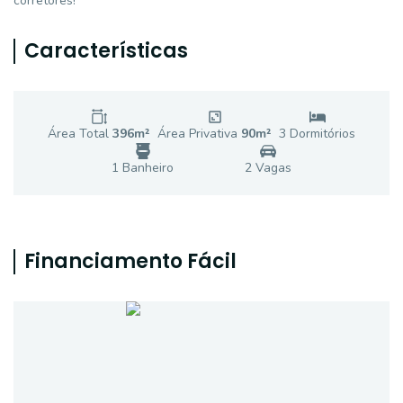
corretores!
Características
Área Total
396
m²
Área Privativa
90
m²
3
Dormitório
s
1
Banheiro
2
Vaga
s
Financiamento Fácil