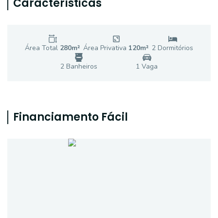
Características
Área Total
280
m²
Área Privativa
120
m²
2
Dormitório
s
2
Banheiro
s
1
Vaga
Financiamento Fácil