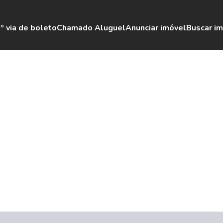
º via de boleto
Chamado Aluguel
Anunciar imóvel
Buscar i