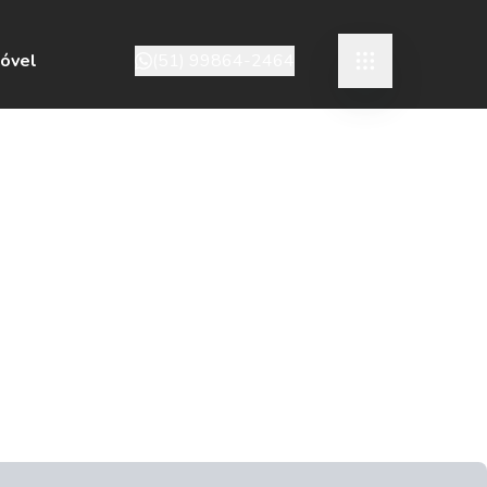
móvel
(51) 99864-2464