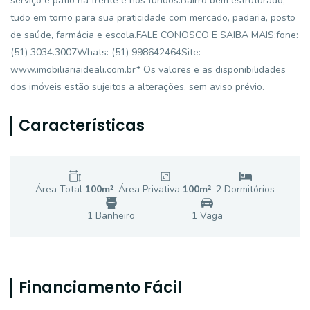
serviço e pátio na frente e nos fundos.Bairro bem estruturado,
tudo em torno para sua praticidade com mercado, padaria, posto
de saúde, farmácia e escola.FALE CONOSCO E SAIBA MAIS:fone:
(51) 3034.3007Whats: (51) 998642464Site:
www.imobiliariaideali.com.br* Os valores e as disponibilidades
dos imóveis estão sujeitos a alterações, sem aviso prévio.
Características
Área Total
100
m²
Área Privativa
100
m²
2
Dormitório
s
1
Banheiro
1
Vaga
Financiamento Fácil