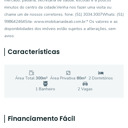
mercado, padaria, secretária de saúde, escolas e a poucos
minutos do centro da cidade.Venha nos fazer uma visita ou
chame um de nossos corretores. fone: (51) 3034.3007Whats: (51)
998642464Site: www.imobiliariaideali.com.br.* Os valores e as
disponibilidades dos imóveis estão sujeitos a alterações, sem
aviso.
Características
Área Total
300
m²
Área Privativa
80
m²
2
Dormitório
s
1
Banheiro
2
Vaga
s
Financiamento Fácil