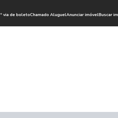
º via de boleto
Chamado Aluguel
Anunciar imóvel
Buscar i