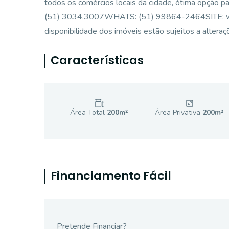
todos os comércios locais da cidade, ótima opç
(51) 3034.3007WHATS: (51) 99864-2464SITE: www.
disponibilidade dos imóveis estão sujeitos a alteraç
Características
Área Total
200
m²
Área Privativa
200
m²
Financiamento Fácil
Pretende Financiar?