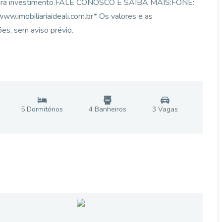
ão para investimento.FALE CONOSCO E SAIBA MAIS:FONE:
imobiliariaideali.com.br* Os valores e as
ões, sem aviso prévio.
5
Dormitório
s
4
Banheiro
s
3
Vaga
s