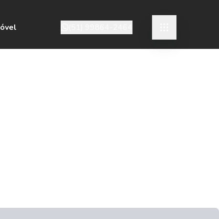
móvel
(51) 99864-2464