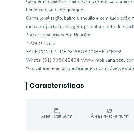
Casa em Esteio/RS, Bairro Olímpica em condomínio f
banheiro e vaga de garagem.
Ótima localização, bairro tranquilo e com tudo próximo
mercado, padaria, ferragem, pracinha, posto de saúde
* Aceita financiamento Bancário
* Aceita FGTS
FALE COM UM DE NOSSOS CORRETORES!
Whats: (51) 998642464 Www.imobiliariaideali.com
*Os valores e as disponibilidades dos imóveis estão 
Características
Área Total
60
m²
Área Privativa
40
m²