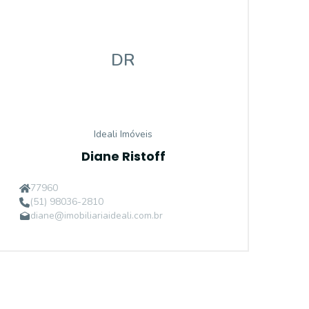
DR
Ideali Imóveis
Diane Ristoff
77960
(51) 98036-2810
diane@imobiliariaideali.com.br