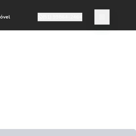
móvel
(51) 99864-2464