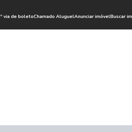
º via de boleto
Chamado Aluguel
Anunciar imóvel
Buscar i