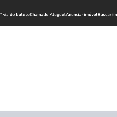
º via de boleto
Chamado Aluguel
Anunciar imóvel
Buscar i