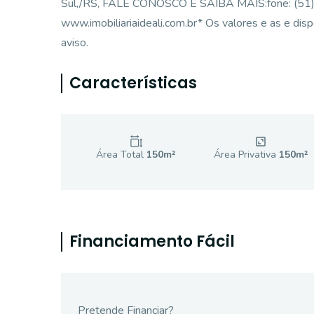
Sul,/RS, FALE CONOSCO E SAIBA MAIS:fone: (51
www.imobiliariaideali.com.br* Os valores e as e dis
aviso.
Características
Área Total
150
m²
Área Privativa
150
m²
Financiamento Fácil
Pretende Financiar?