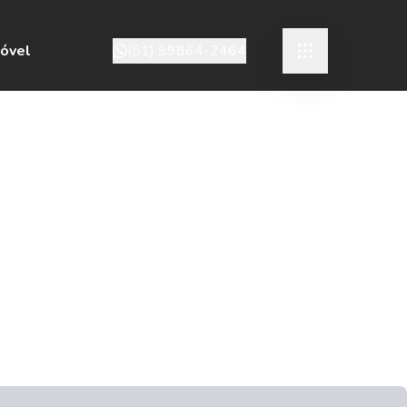
móvel
(51) 99864-2464