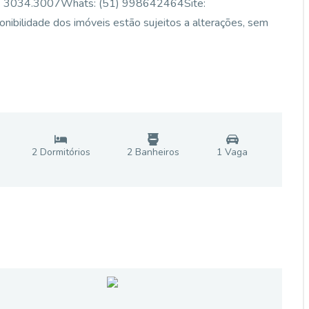
) 3034.3007Whats: (51) 998642464Site:
ponibilidade dos imóveis estão sujeitos a alterações, sem
2
Dormitório
s
2
Banheiro
s
1
Vaga