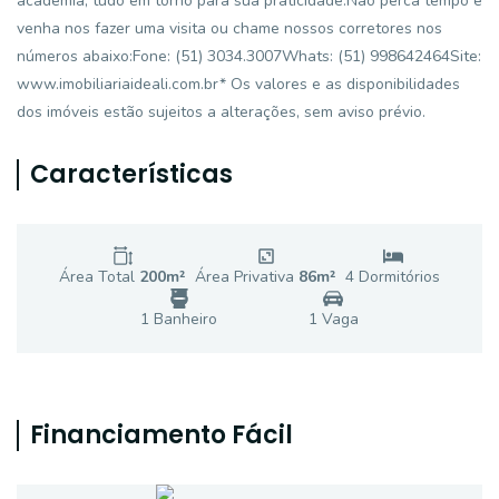
academia, tudo em torno para sua praticidade.Não perca tempo e
venha nos fazer uma visita ou chame nossos corretores nos
números abaixo:Fone: (51) 3034.3007Whats: (51) 998642464Site:
www.imobiliariaideali.com.br* Os valores e as disponibilidades
dos imóveis estão sujeitos a alterações, sem aviso prévio.
Características
Área Total
200
m²
Área Privativa
86
m²
4
Dormitório
s
1
Banheiro
1
Vaga
Financiamento Fácil