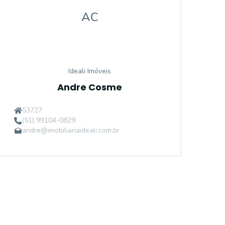
AC
Ideali Imóveis
Andre Cosme
53727
(51) 99104-0829
andre@imobiliariaideali.com.br