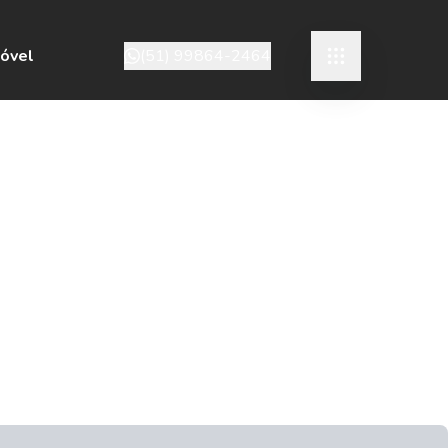
móvel
(51) 99864-2464