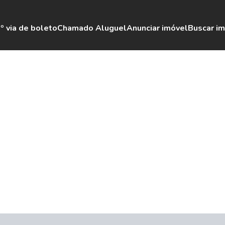
º via de boleto
Chamado Aluguel
Anunciar imóvel
Buscar i