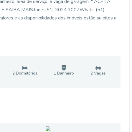
1 banheiro, área de serviço, e vaga de garagem. * ACEITA
SAIBA MAIS:fone: (51) 3034.3007Whats: (51)
lores e as disponibilidades dos imóveis estão sujeitos a
2
Dormitório
s
1
Banheiro
2
Vaga
s