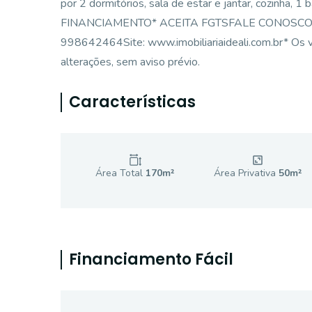
por 2 dormitórios, sala de estar e jantar, cozinha, 
FINANCIAMENTO* ACEITA FGTSFALE CONOSCO E 
998642464Site: www.imobiliariaideali.com.br* Os va
alterações, sem aviso prévio.
Características
Área Total
170
m²
Área Privativa
50
m²
Financiamento Fácil