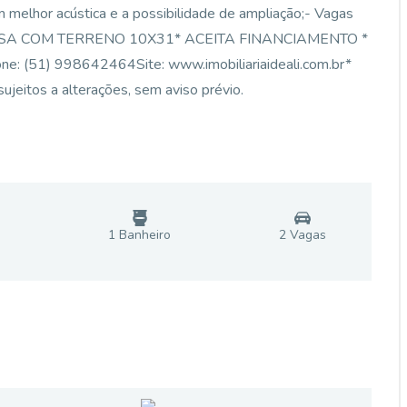
melhor acústica e a possibilidade de ampliação;- Vagas
ASA COM TERRENO 10X31* ACEITA FINANCIAMENTO *
(51) 998642464Site: www.imobiliariaideali.com.br*
ujeitos a alterações, sem aviso prévio.
1
Banheiro
2
Vaga
s