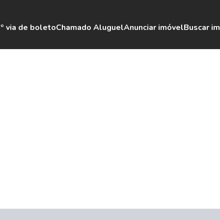
º via de boleto
Chamado Aluguel
Anunciar imóvel
Buscar i