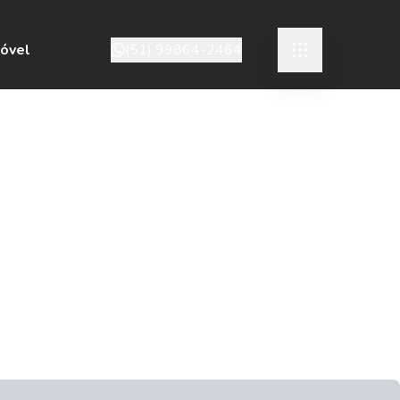
móvel
(51) 99864-2464