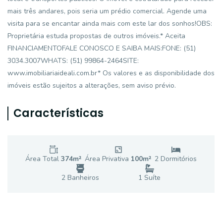
mais três andares, pois seria um prédio comercial. Agende uma
visita para se encantar ainda mais com este lar dos sonhos!OBS:
Proprietária estuda propostas de outros imóveis.* Aceita
FINANCIAMENTOFALE CONOSCO E SAIBA MAIS:FONE: (51)
3034.3007WHATS: (51) 99864-2464SITE:
www.imobiliariaideali.com.br* Os valores e as disponibilidade dos
imóveis estão sujeitos a alterações, sem aviso prévio.
Características
Área Total
374
m²
Área Privativa
100
m²
2
Dormitório
s
2
Banheiro
s
1
Suíte