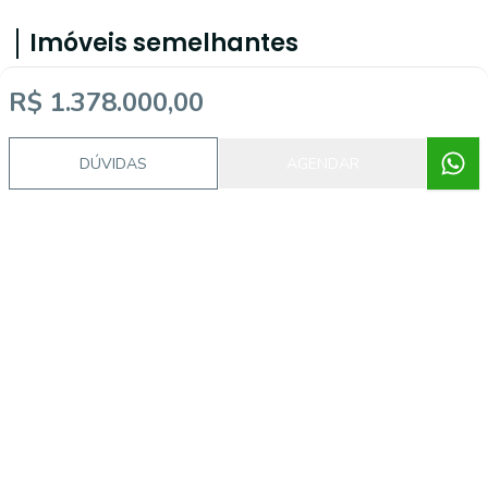
Imóveis semelhantes
R$ 1.378.000,00
CA1759
DÚVIDAS
AGENDAR
Centro, Sapucaia do Sul - RS
R$ 650.000,00
Casa Comercial à venda, Centro,