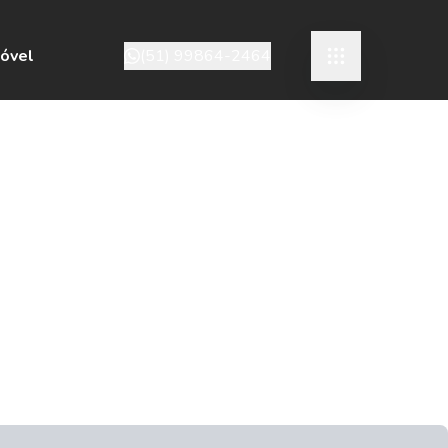
móvel
(51) 99864-2464