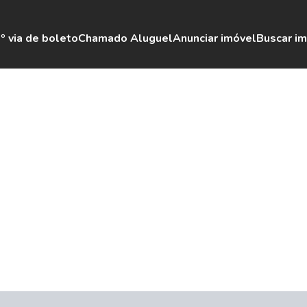
º via de boleto
Chamado Aluguel
Anunciar imóvel
Buscar i