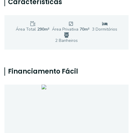
Características
Área Total
290
m²
Área Privativa
70
m²
3
Dormitório
s
2
Banheiro
s
Financiamento Fácil