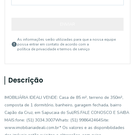
ENVIAR
As informações serão utilizadas para que a nossa equipe
possa entrar em contato de acordo com a
política de privacidade e termos de serviço
Descrição
IMOBILIÁRIA IDEALI VENDE: Casa de 85 m², terreno de 350m²,
composta de 1 dormitório, banheiro, garagem fechada, bairro
Capão da Cruz, em Sapucaia do Sul/RS.FALE CONOSCO E SAIBA
MAIS:fone: (51) 3034.3007Whats: (51) 998642464Site:
www.imobiliariaideali.com.br* Os valores e as disponibilidades