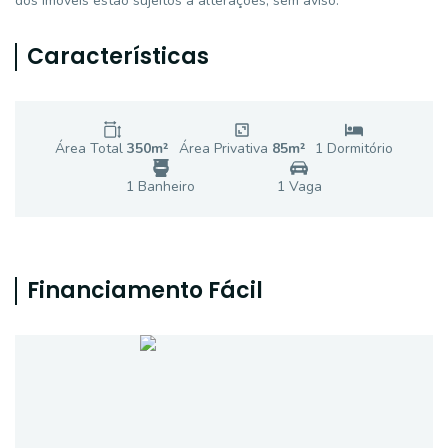
dos imóveis estão sujeitos a alterações, sem aviso.
Características
Área Total
350
m²
Área Privativa
85
m²
1
Dormitório
1
Banheiro
1
Vaga
Financiamento Fácil