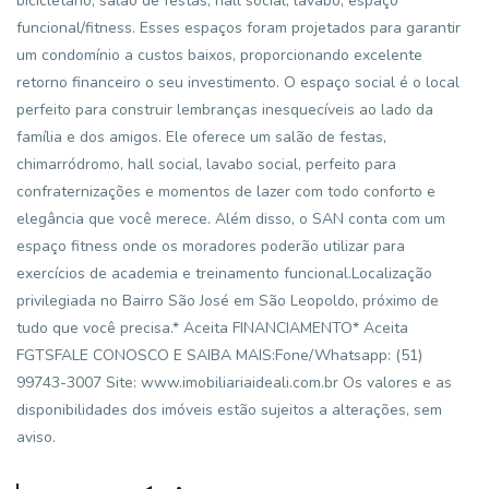
bicicletário, salão de festas, hall social, lavabo, espaço
funcional/fitness. Esses espaços foram projetados para garantir
um condomínio a custos baixos, proporcionando excelente
retorno financeiro o seu investimento. O espaço social é o local
perfeito para construir lembranças inesquecíveis ao lado da
família e dos amigos. Ele oferece um salão de festas,
chimarródromo, hall social, lavabo social, perfeito para
confraternizações e momentos de lazer com todo conforto e
elegância que você merece. Além disso, o SAN conta com um
espaço fitness onde os moradores poderão utilizar para
exercícios de academia e treinamento funcional.Localização
privilegiada no Bairro São José em São Leopoldo, próximo de
tudo que você precisa.* Aceita FINANCIAMENTO* Aceita
FGTSFALE CONOSCO E SAIBA MAIS:Fone/Whatsapp: (51)
99743-3007 Site: www.imobiliariaideali.com.br Os valores e as
disponibilidades dos imóveis estão sujeitos a alterações, sem
aviso.