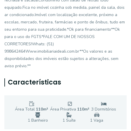
fechada e sacada.Condomínio com salão de festas todo
equipado.Fica no imóvel cozinha sob medida, painel da sala, dois
ar condicionado.Imóvel com localização excelente, próximo a
escolas, mercado, fruteira, farmácias e ponto de ônibus, tudo em
seu entorno para sua praticidade.*Ok para financiamento**Ok
para o uso do FGTS*FALE COM UM DE NOSSOS
CORRETORES!Whats: (51)
998642464Www.imobiliariaideali.com.br**Os valores e as
disponibilidades dos imóveis estão sujeitos a alterações, sem
aviso prévio.**
Características
Área Total
110
m²
Área Privativa
110
m²
3
Dormitório
s
1
Banheiro
1
Suíte
1
Vaga