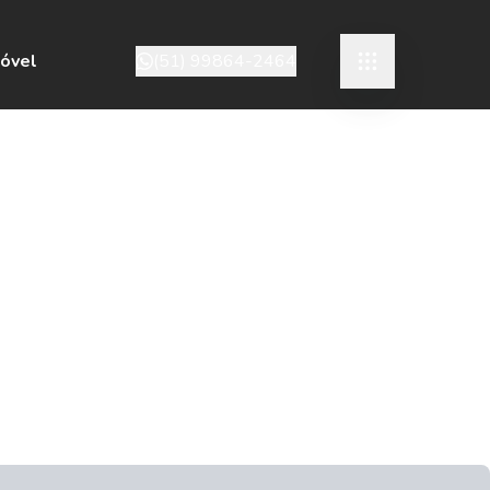
móvel
(51) 99864-2464