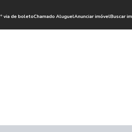
º via de boleto
Chamado Aluguel
Anunciar imóvel
Buscar i