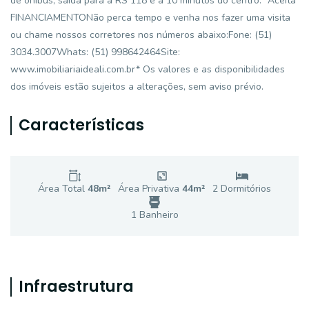
de ônibus, saída para a RS 118 e a 10 minutos do centro.* Aceita
FINANCIAMENTONão perca tempo e venha nos fazer uma visita
ou chame nossos corretores nos números abaixo:Fone: (51)
3034.3007Whats: (51) 998642464Site:
www.imobiliariaideali.com.br* Os valores e as disponibilidades
dos imóveis estão sujeitos a alterações, sem aviso prévio.
Características
Área Total
48
m²
Área Privativa
44
m²
2
Dormitório
s
1
Banheiro
Infraestrutura