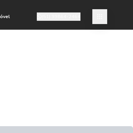
móvel
(51) 99864-2464