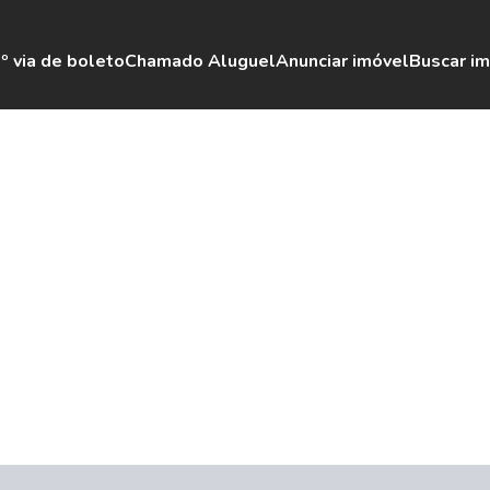
º via de boleto
Chamado Aluguel
Anunciar imóvel
Buscar i