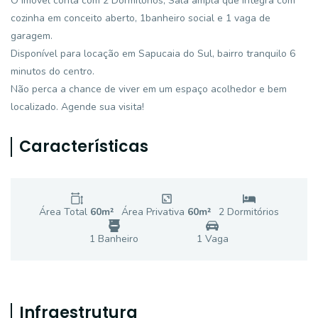
O Imóvel conta com 2 Dormitórios, Sala ampla que integra com
cozinha em conceito aberto, 1banheiro social e 1 vaga de
garagem.
Disponível para locação em Sapucaia do Sul, bairro tranquilo 6
minutos do centro.
Não perca a chance de viver em um espaço acolhedor e bem
localizado. Agende sua visita!
Características
Área Total
60
m²
Área Privativa
60
m²
2
Dormitório
s
1
Banheiro
1
Vaga
Infraestrutura