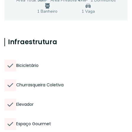
Área Total
58
m²
Área Privativa
47
m²
2
Dormitório
s
1
Banheiro
1
Vaga
Infraestrutura
Bicicletário
Churrasqueira Coletiva
Elevador
Espaço Gourmet