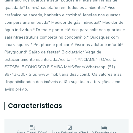
laminado nos quartos e sala* Louças e metais sanitários de
qualidade* Luminárias plafon em todos os ambientes* Piso
cerâmico na sacada, banheiro e cozinha* Janelas nos quartos
com persiana embutida* Medidor de gás individual* Medidor de
água individual* Dreno e ponto elétrico para split nos quartos e
salaInfraestrutura completa no condomínio:* Quiosques com
churrasqueira* Pet place e pet care* Piscinas adulto e infantil*
Playground* Salão de festas* Bicicletário* Vaga de
estacionamento escriturada.Aceita FINANCIAMENTOAceita
FGTSFALE CONOSCO E SAIBA MAIS:Fone/Whatsapp: (51)
99743-3007 Site: www.imobiliariaideali.com.brOs valores e as
disponibilidades dos imóveis estão sujeitos a alterações, sem
aviso prévio.
Características