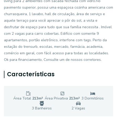
living para 2 ambientes com sacada fechada com vidro.No
pavimento superior, possui uma espaçosa cozinha americana com
churrasqueira, 1 lavabo, hall de circulação, área de serviço e
aquele terraço para você apreciar o pôr do sol, a vista e
desfrutar de espaço para tudo que sua família necessita . Imóvel
com 2 vagas para carro cobertas. Edifício com somente 9
apartamentos, portão eletrônico, interfone com tags. Perto da
estação do trensurb, escolas, mercado, farmácia, academia,
comércio em geral, com fácil acesso para todas as localidades.
Ok para financiamento, Consulte um de nossos corretores.
Características
Área Total
213
m²
Área Privativa
213
m²
3
Dormitório
s
3
Banheiro
s
2
Vaga
s