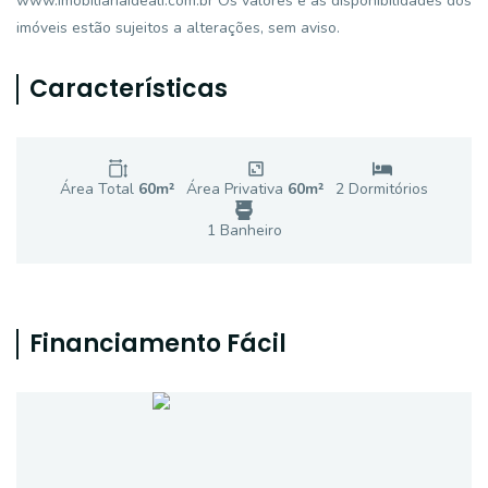
www.imobiliariaideali.com.br Os valores e as disponibilidades dos
imóveis estão sujeitos a alterações, sem aviso.
Características
Área Total
60
m²
Área Privativa
60
m²
2
Dormitório
s
1
Banheiro
Financiamento Fácil