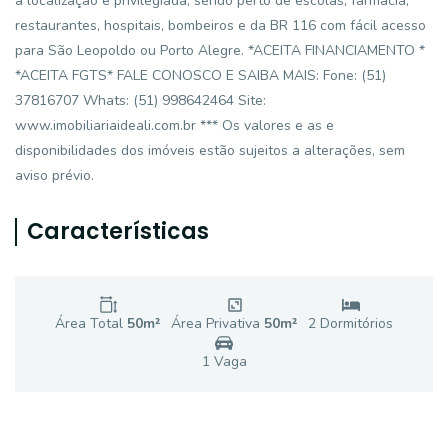
a localização é privilegiada, sendo perto de escolas, farmácia,
restaurantes, hospitais, bombeiros e da BR 116 com fácil acesso
para São Leopoldo ou Porto Alegre. *ACEITA FINANCIAMENTO *
*ACEITA FGTS* FALE CONOSCO E SAIBA MAIS: Fone: (51)
37816707 Whats: (51) 998642464 Site:
www.imobiliariaideali.com.br *** Os valores e as e
disponibilidades dos imóveis estão sujeitos a alterações, sem
aviso prévio.
Características
Área Total
50
m²
Área Privativa
50
m²
2
Dormitório
s
1
Vaga