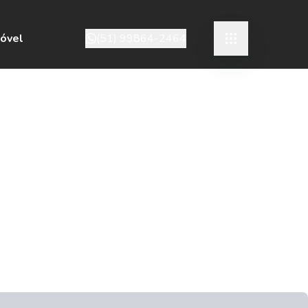
móvel
(51) 99864-2464