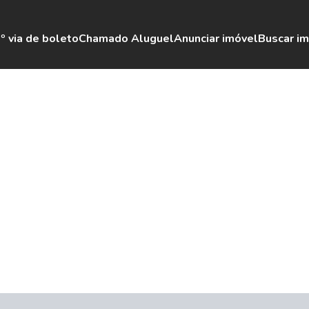
º via de boleto
Chamado Aluguel
Anunciar imóvel
Buscar i