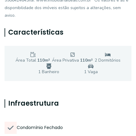
998642464Site: www.imobiliariaideali.com.br* Os valores e as e
disponibilidade dos imóveis estão sujeitos a alterações, sem
aviso.
Características
Área Total
110
m²
Área Privativa
110
m²
2
Dormitório
s
1
Banheiro
1
Vaga
Infraestrutura
Condomínio Fechado