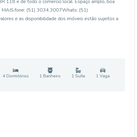
 BR 118 e de todo o comercio local. Espaço amplo, boa
A MAIS:fone: (51) 3034.3007Whats: (51)
lores e as disponibilidade dos imóveis estão sujeitos a
4
Dormitório
s
1
Banheiro
1
Suíte
1
Vaga