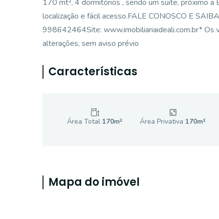
170 mt², 4 dormitórios , sendo um suite, próximo a
localização e fácil acesso.FALE CONOSCO E SAIB
998642464Site: www.imobiliariaideali.com.br* Os va
alterações, sem aviso prévio
Características
Área Total
170
m²
Área Privativa
170
m²
Mapa do imóvel