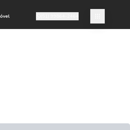
móvel
(51) 99864-2464