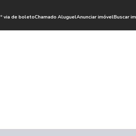
º via de boleto
Chamado Aluguel
Anunciar imóvel
Buscar i