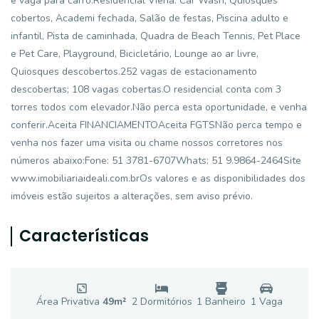
e vaga para carro.Residencial Viena. Car Wash, Quiosques
cobertos, Academi fechada, Salão de festas, Piscina adulto e
infantil, Pista de caminhada, Quadra de Beach Tennis, Pet Place
e Pet Care, Playground, Bicicletário, Lounge ao ar livre,
Quiosques descobertos.252 vagas de estacionamento
descobertas; 108 vagas cobertas.O residencial conta com 3
torres todos com elevador.Não perca esta oportunidade, e venha
conferir.Aceita FINANCIAMENTOAceita FGTSNão perca tempo e
venha nos fazer uma visita ou chame nossos corretores nos
números abaixo:Fone: 51 3781-6707Whats: 51 9.9864-2464Site
www.imobiliariaideali.com.brOs valores e as disponibilidades dos
imóveis estão sujeitos a alterações, sem aviso prévio.
Características
Área Privativa
49
m²
2
Dormitório
s
1
Banheiro
1
Vaga