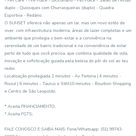
- Pet Care - Fire Place - Bicicletário - Pet Place - Salão de Festas
duplo - Quiosques com Churrasqueiras (duplo) - Quadra
Esportiva - Redário.
O SUNSET oferece não apenas um lar, mas um novo estilo de
viver, com infraestrutura moderna, áreas de lazer completas e um
ambiente que privilegia o bem-estar e a convivência na
serenidade de um bairro tradicional e na conveniência de estar
perto de tudo que você precisa, que combina qualidade de vida,
inovação e sofisticação guiada pela beleza do pôr do sol ao teu
redor.
Localização privilegiada 2 minutos - Av. Feitoria | 4 minutos -
Rissul | 6 minutos - Taurus e Stihl10 minutos - Bourbon Shopping
e Centro de São Leopoldo.
* Aceita FINANCIAMENTO;
* Aceita FGTS;
FALE CONOSCO E SAIBA MAIS: Fone/Whatsapp: (51) 99743-