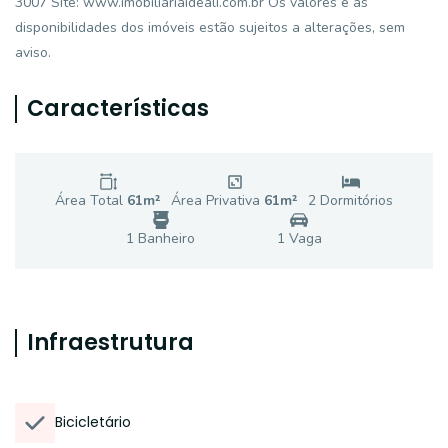
3007 Site: www.imobiliariaideali.com.br Os valores e as
disponibilidades dos imóveis estão sujeitos a alterações, sem
aviso.
Características
Área Total
61
m²
Área Privativa
61
m²
2
Dormitório
s
1
Banheiro
1
Vaga
Infraestrutura
Bicicletário