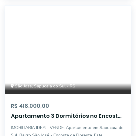
5572
São José, Sapucaia do Sul - RS
R$ 418.000,00
Apartamento 3 Dormitórios no Encosta
Garden Home & Spa - Bairro São José -
IMOBILIÁRIA IDEALI VENDE: Apartamento em Sapucaia do
Encosta da Floresta em Sapucaia do Sul
Sul, Bairro São José - Encosta da Floresta, Este