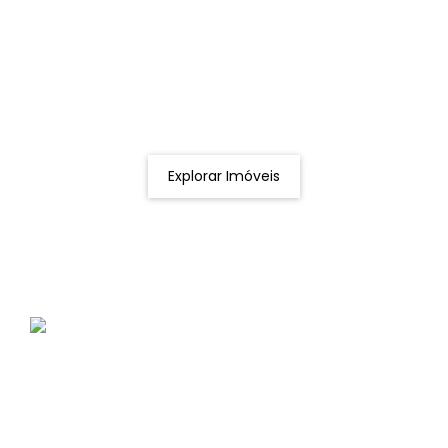
Procurando o imóvel dos sonhos?
Podemos ajudá-lo a realizar o seu sonho de um imóvel
novo
Explorar Imóveis