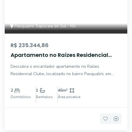
Pasqualini, Sapucaia do Sul - RS
R$ 235.344,86
Apartamento no Raízes Residencial
Clube em Sapucaia Do Sul
Descubra o encantador apartamento no Raízes
Residencial Clube, localizado no bairro Pasqualini, em
Sapucaia do Sul. Com 46,7 m², o imóvel possui Sacada
com churrasqueira, 2 dormitórios, esta e jantar, banheiro
2
1
46
m²
social. O condomínio oferece diversas comodid
Dormitórios
Banheiros
Área privativa