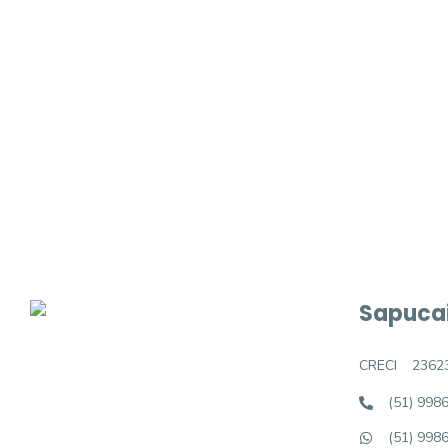
Procurando o i
Podemos ajudá-lo a realizar o seu sonho d
Sapucai
CRECI
2362
(51) 998
(51) 998