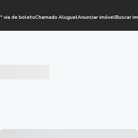
º via de boleto
Chamado Aluguel
Anunciar imóvel
Buscar i