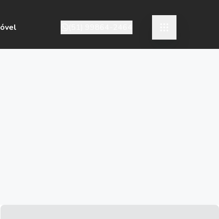
móvel
(51) 99864-2464