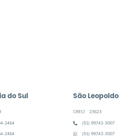
móvel dos sonhos?
e um imóvel novo
a do Sul
São Leopoldo
3
CRECI
23623
64-2464
(51) 99743-3007
64-2464
(51) 99743-3007