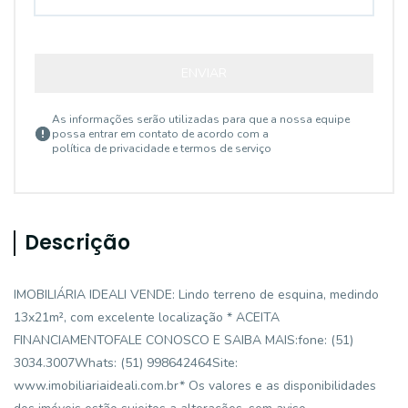
ENVIAR
As informações serão utilizadas para que a nossa equipe
possa entrar em contato de acordo com a
política de privacidade e termos de serviço
Descrição
IMOBILIÁRIA IDEALI VENDE: Lindo terreno de esquina, medindo
13x21m², com excelente localização * ACEITA
FINANCIAMENTOFALE CONOSCO E SAIBA MAIS:fone: (51)
3034.3007Whats: (51) 998642464Site:
www.imobiliariaideali.com.br* Os valores e as disponibilidades