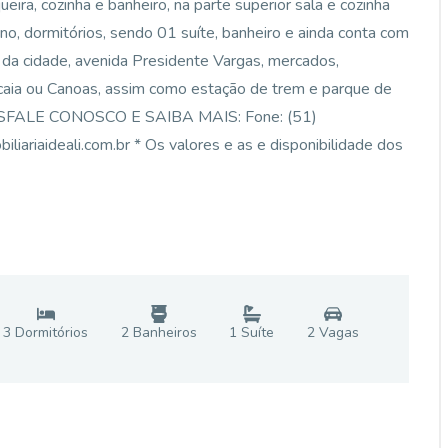
ueira, cozinha e banheiro, na parte superior sala e cozinha
, dormitórios, sendo 01 suíte, banheiro e ainda conta com
 da cidade, avenida Presidente Vargas, mercados,
caia ou Canoas, assim como estação de trem e parque de
TSFALE CONOSCO E SAIBA MAIS: Fone: (51)
iaideali.com.br * Os valores e as e disponibilidade dos
3
Dormitório
s
2
Banheiro
s
1
Suíte
2
Vaga
s