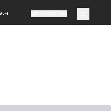
móvel
(51) 99864-2464