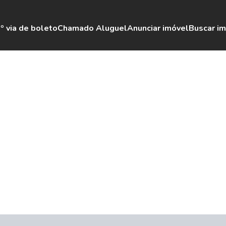
º via de boleto
Chamado Aluguel
Anunciar imóvel
Buscar i