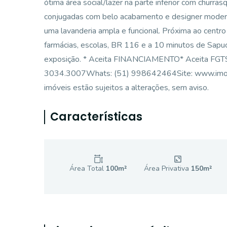
ótima área social/lazer na parte inferior com churrasq
conjugadas com belo acabamento e designer moderno
uma lavanderia ampla e funcional. Próxima ao centro
farmácias, escolas, BR 116 e a 10 minutos de Sapu
exposição. * Aceita FINANCIAMENTO* Aceita FG
3034.3007Whats: (51) 998642464Site: www.imobiliar
imóveis estão sujeitos a alterações, sem aviso.
Características
Área Total
100
m²
Área Privativa
150
m²