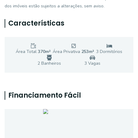
dos imóveis estão sujeitos a alterações, sem aviso.
Características
Área Total
370
m²
Área Privativa
253
m²
3
Dormitório
s
2
Banheiro
s
3
Vaga
s
Financiamento Fácil