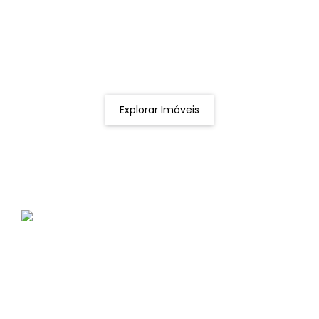
Procurando o imóvel dos sonhos?
Podemos ajudá-lo a realizar o seu sonho de um imóvel
novo
Explorar Imóveis