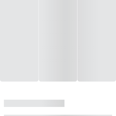
CASA
VENDA
CÓD: 19327