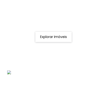
Procurando o imóvel dos sonhos?
Podemos ajudá-lo a realizar o seu sonho de um imóvel
novo
Explorar Imóveis