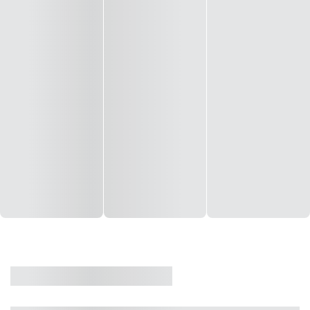
CASA
VENDA
CÓD: 19327