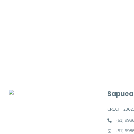
Procurando o i
Podemos ajudá-lo a realizar o seu sonho d
Sapucai
CRECI
2362
(51) 998
(51) 998