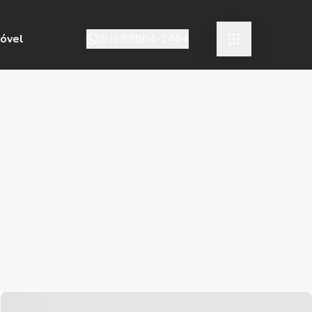
móvel
(51) 99864-2464