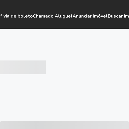
º via de boleto
Chamado Aluguel
Anunciar imóvel
Buscar i