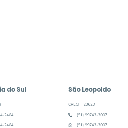
móvel dos sonhos?
e um imóvel novo
a do Sul
São Leopoldo
3
CRECI
23623
64-2464
(51) 99743-3007
64-2464
(51) 99743-3007