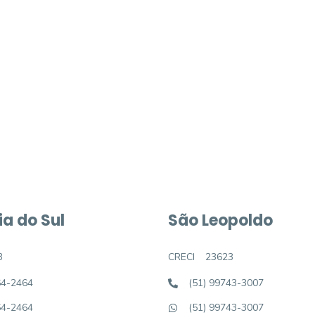
móvel dos sonhos?
e um imóvel novo
a do Sul
São Leopoldo
3
CRECI
23623
64-2464
(51) 99743-3007
64-2464
(51) 99743-3007