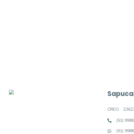
Procurando o i
Podemos ajudá-lo a realizar o seu sonho d
Sapucai
CRECI
2362
(51) 998
(51) 998