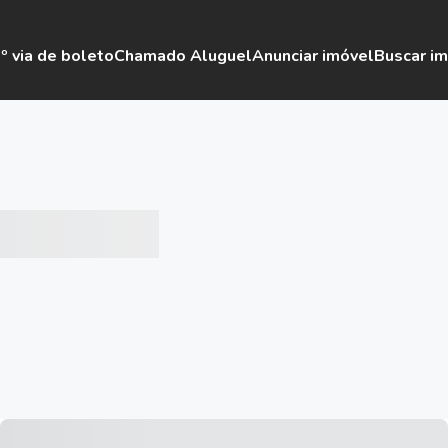
º via de boleto
Chamado Aluguel
Anunciar imóvel
Buscar i