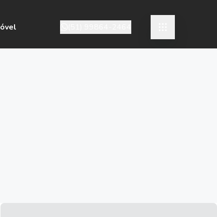
móvel
(51) 99864-2464