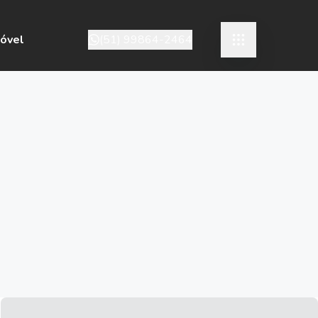
móvel
(51) 99864-2464