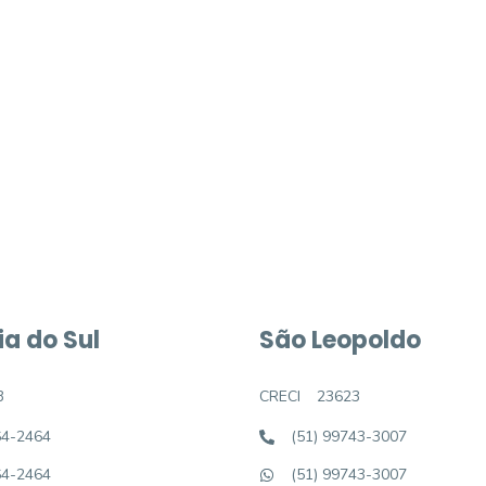
móvel dos sonhos?
e um imóvel novo
a do Sul
São Leopoldo
3
CRECI
23623
64-2464
(51) 99743-3007
64-2464
(51) 99743-3007