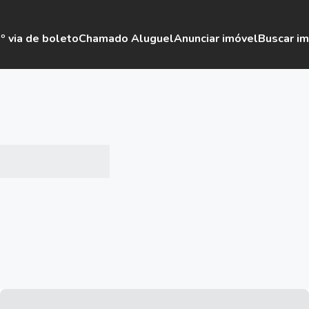
º via de boleto
Chamado Aluguel
Anunciar imóvel
Buscar i