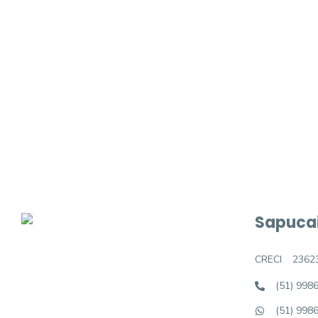
Procurando o i
Podemos ajudá-lo a realizar o seu sonho d
Sapucai
CRECI
2362
(51) 998
(51) 998