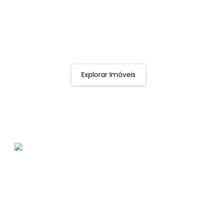
Procurando o imóvel dos sonhos?
Podemos ajudá-lo a realizar o seu sonho de um imóvel
novo
Explorar Imóveis