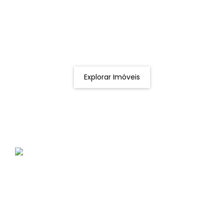
Procurando o imóvel dos sonhos?
Podemos ajudá-lo a realizar o seu sonho de um imóvel
novo
Explorar Imóveis