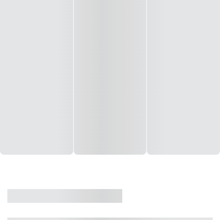
CASA
VENDA
CÓD: 19327