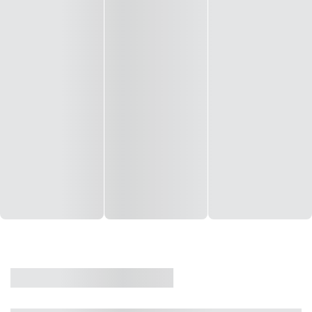
CASA
VENDA
CÓD: 19327