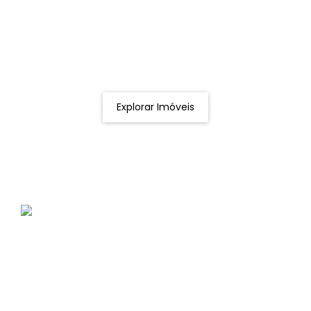
Procurando o imóvel dos sonhos?
Podemos ajudá-lo a realizar o seu sonho de um imóvel
novo
Explorar Imóveis