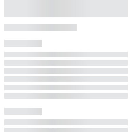
Casa 5 Dormitórios e Jacuzzi -
Jurerê
Jurerê Internacional, Florianópolis - SC