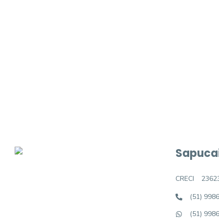
Procurando o i
Podemos ajudá-lo a realizar o seu sonho d
Sapucai
CRECI
2362
(51) 998
(51) 998