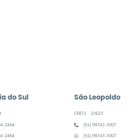
móvel dos sonhos?
e um imóvel novo
a do Sul
São Leopoldo
3
CRECI
23623
64-2464
(51) 99743-3007
64-2464
(51) 99743-3007