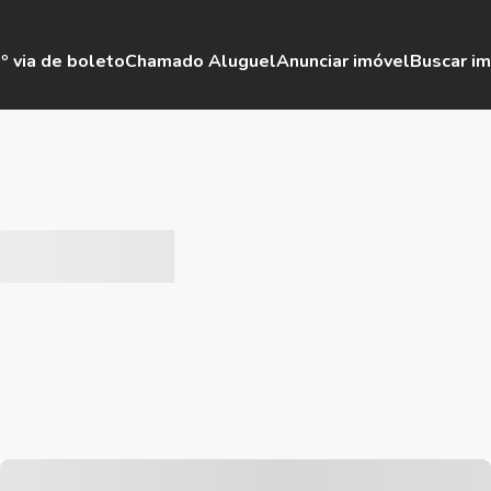
º via de boleto
Chamado Aluguel
Anunciar imóvel
Buscar i