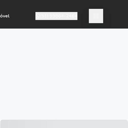
móvel
(51) 99864-2464