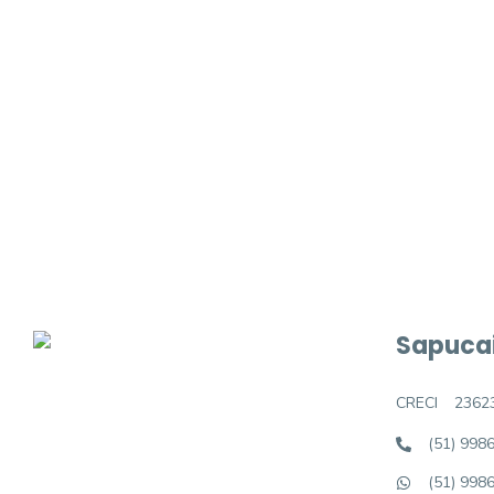
Procurando o i
Podemos ajudá-lo a realizar o seu sonho d
Sapucai
CRECI
2362
(51) 998
(51) 998