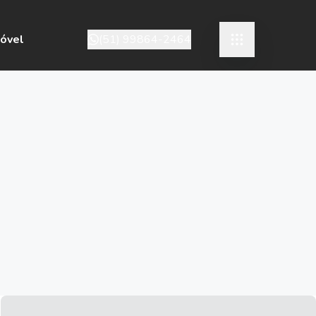
móvel
(51) 99864-2464