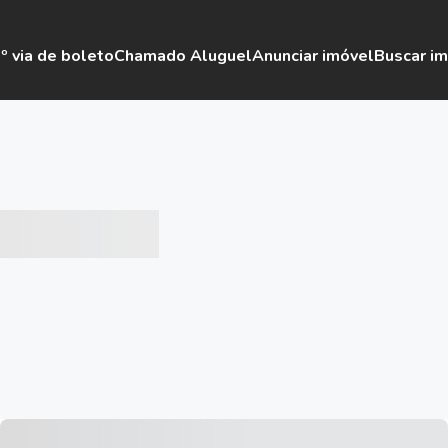
º via de boleto
Chamado Aluguel
Anunciar imóvel
Buscar i