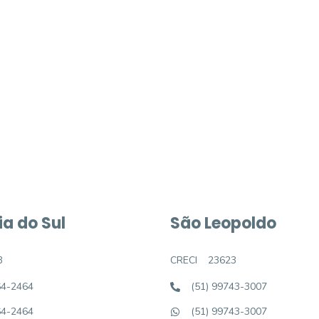
móvel dos sonhos?
e um imóvel novo
a do Sul
São Leopoldo
3
CRECI
23623
64-2464
(51) 99743-3007
64-2464
(51) 99743-3007