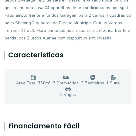
depósito-adega Teto da sala em gesso rebaixado Roda forro de
gesso em toda casa 04 aparelhos de ar condicionados tipo split
Patio amplo frente e fundos Garagem para 2 carros 4 quadras do
novo Shoping 2 quadras do Parque Municipal Getulio Vargas
Terreno 11 x 30 Muro em todas as divisas Cerca elétrica frente e
parcial nos 2 lados Alarme com dispositivo anti invasão
Características
Área Total
330
m²
3
Dormitório
s
3
Banheiro
s
1
Suíte
2
Vaga
s
Financiamento Fácil